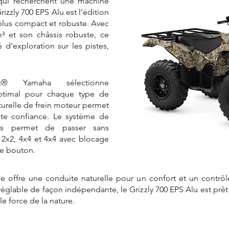
 qui recherchent une machine
rizzly 700 EPS Alu est l’édition
 plus compact et robuste. Avec
³ et son châssis robuste, ce
é d’exploration sur les pistes,
ic® Yamaha sélectionne
ptimal pour chaque type de
aturelle de frein moteur permet
ute confiance. Le système de
s permet de passer sans
s 2x2, 4x4 et 4x4 avec blocage
le bouton.
ue offre une conduite naturelle pour un confort et un contrô
églable de façon indépendante, le Grizzly 700 EPS Alu est prêt à
le force de la nature.