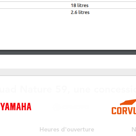
uad Nature 59, une concessi
Heures d'ouverture
N