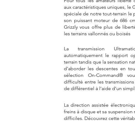
Pour tous les amateurs liberté
aux caractéristiques uniques, le G
spéciale de notre tout-terrain le
son puissant moteur de 686 cm
Grizzly vous offre plus de libert
les terrains vallonnés ou boisés
La transmission Ultramat
automatiquement le rapport o
terrain tandis que la sensation n
d’aborder les descentes en to
sélection On-Command® vou
difficulté entre les transmission
de différentiel à l’aide d’un simp
La direction assistée électroniq
freins à disque et sa suspension r
difficiles. Découvrez cette véritab