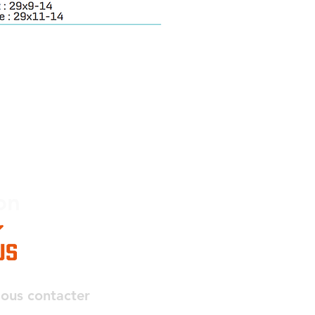
on
ous contacter