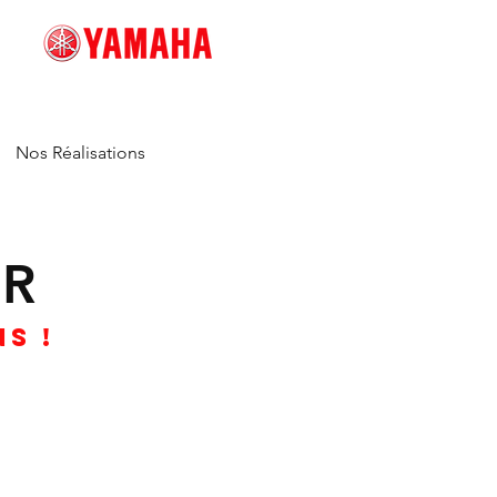
Nos Réalisations
 R
s !