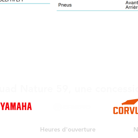
uad Nature 59, une concessi
Heures d'ouverture
N